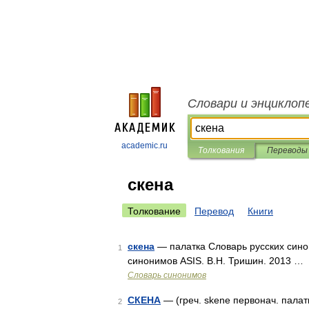
Словари и энциклоп
academic.ru
Толкования
Переводы
скена
Толкование
Перевод
Книги
скена
— палатка Словарь русских синон
1
синонимов ASIS. В.Н. Тришин. 2013 …
Словарь синонимов
СКЕНА
— (греч. skene первонач. палат
2