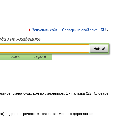
Запомнить сайт
Словарь на свой сайт
RU
едии на Академике
Найти!
Книги
Игры ⚽
имов. скена сущ., кол во синонимов: 1 • палатка (22) Словарь
ка), в древнегреческом театре временное деревянное