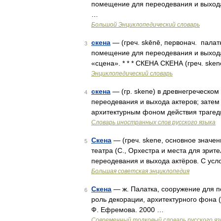
помещение для переодевания и выхода 
…
Большой Энциклопедический словарь
скена
— (греч. skēnē, первонач. палат
3
помещение для переодевания и выхода 
«сцена». * * * СКЕНА СКЕНА (греч. sken
Энциклопедический словарь
скена
— (гр. skene) в древнегреческо
4
переодевания и выхода актеров; затем
архитектурным фоном действия трагед
Словарь иностранных слов русского языка
Скена
— (греч. skene, основное значе
5
театра (С., Орхестра и места для зри
переодевания и выхода актёров. С ус
Большая советская энциклопедия
Скена
— ж. Палатка, сооружение для 
6
роль декорации, архитектурного фона 
Ф. Ефремова. 2000 …
Современный толковый словарь русского я