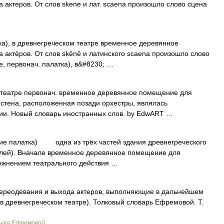
актеров. От слов skene и лат. scaena произошло слово сцена
ка), в древнегреческом театре временное деревянное
актёров. От слов skēnē и латинского scaena произошло слово
e, первонач. палатка), в&#8230; …
м театре первонач. временное деревянное помещение для
 стена, расположенная позади орхестры, являлась
ии. Новый словарь иностранных слов. by EdwART …
ние палатка) одна из трёх частей здания древнегреческого
телей). Вначале временное деревянное помещение для
ложнением театрального действия …
переодевания и выхода актеров, выполняющие в дальнейшем
(в древнегреческом театре). Толковый словарь Ефремовой. Т.
зыка Ефремовой