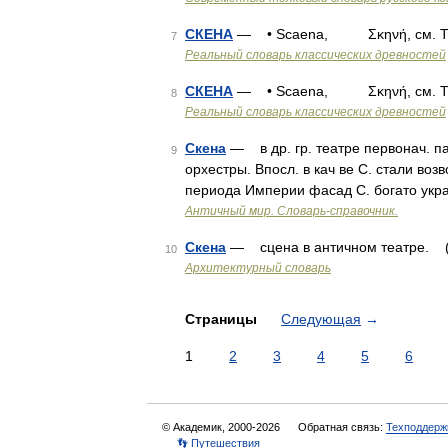
СКЕНА
— • Scaena, Σκηνή, см. The
7
Реальный словарь классических древностей
СКЕНА
— • Scaena, Σκηνή, см. The
8
Реальный словарь классических древностей
Скена
— в др. гр. театре первонач. п
9
орхестры. Впосл. в кач ве С. стали воз
периода Империи фасад С. богато укр
Античный мир. Словарь-справочник.
Скена
— сцена в античном театре. (А
10
Архитектурный словарь
Страницы
Следующая
→
1
2
3
4
5
6
© Академик, 2000-2026
Обратная связь:
Техподдерж
👣 Путешествия