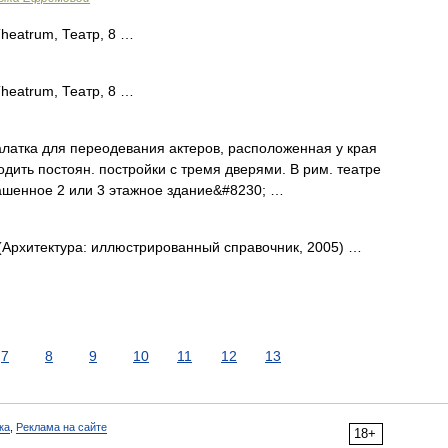
atrum, Театр, 8 …
atrum, Театр, 8 …
алатка для переодевания актеров, расположенная у края
водить постоян. постройки с тремя дверями. В рим. театре
ашенное 2 или 3 этажное здание&#8230; …
рхитектура: иллюстрированный справочник, 2005) …
7
8
9
10
11
12
13
ка
,
Реклама на сайте
18+